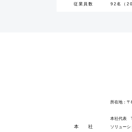
従業員数
92名（2
所在地：〒8
本社代表
本社
ソリュー